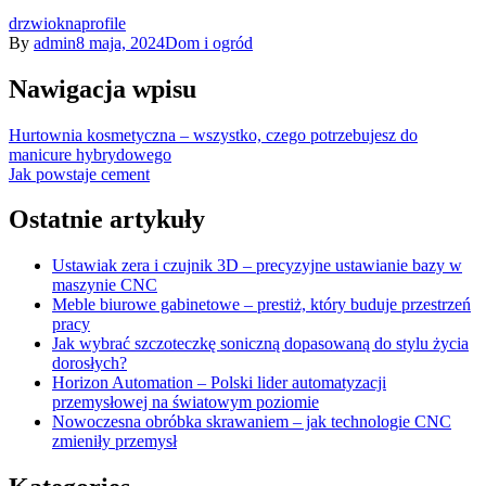
drzwi
okna
profile
By
admin
8 maja, 2024
Dom i ogród
Nawigacja wpisu
Hurtownia kosmetyczna – wszystko, czego potrzebujesz do
manicure hybrydowego
Jak powstaje cement
Ostatnie artykuły
Ustawiak zera i czujnik 3D – precyzyjne ustawianie bazy w
maszynie CNC
Meble biurowe gabinetowe – prestiż, który buduje przestrzeń
pracy
Jak wybrać szczoteczkę soniczną dopasowaną do stylu życia
dorosłych?
Horizon Automation – Polski lider automatyzacji
przemysłowej na światowym poziomie
Nowoczesna obróbka skrawaniem – jak technologie CNC
zmieniły przemysł