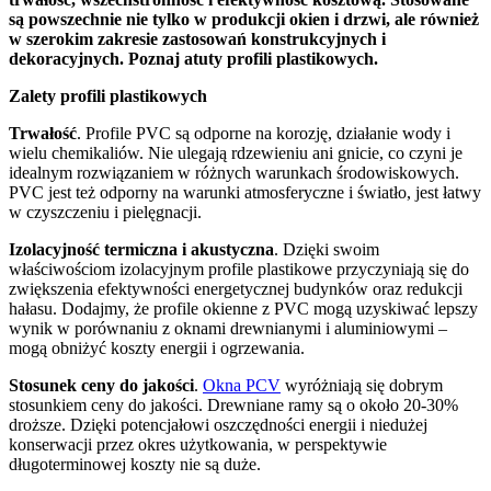
są powszechnie nie tylko w produkcji okien i drzwi, ale również
w szerokim zakresie zastosowań konstrukcyjnych i
dekoracyjnych. Poznaj atuty profili plastikowych.
Zalety profili plastikowych
Trwałość
. Profile PVC są odporne na korozję, działanie wody i
wielu chemikaliów. Nie ulegają rdzewieniu ani gnicie, co czyni je
idealnym rozwiązaniem w różnych warunkach środowiskowych.
PVC jest też odporny na warunki atmosferyczne i światło, jest łatwy
w czyszczeniu i pielęgnacji.
Izolacyjność termiczna i akustyczna
. Dzięki swoim
właściwościom izolacyjnym profile plastikowe przyczyniają się do
zwiększenia efektywności energetycznej budynków oraz redukcji
hałasu. Dodajmy, że profile okienne z PVC mogą uzyskiwać lepszy
wynik w porównaniu z oknami drewnianymi i aluminiowymi –
mogą obniżyć koszty energii i ogrzewania.
Stosunek ceny do jakości
.
Okna PCV
wyróżniają się dobrym
stosunkiem ceny do jakości. Drewniane ramy są o około 20-30%
droższe. Dzięki potencjałowi oszczędności energii i niedużej
konserwacji przez okres użytkowania, w perspektywie
długoterminowej koszty nie są duże.