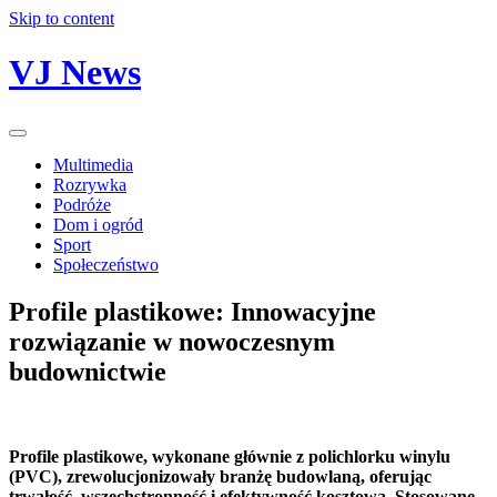
Skip to content
VJ News
Multimedia
Rozrywka
Podróże
Dom i ogród
Sport
Społeczeństwo
Profile plastikowe: Innowacyjne
rozwiązanie w nowoczesnym
budownictwie
Profile plastikowe, wykonane głównie z polichlorku winylu
(PVC), zrewolucjonizowały branżę budowlaną, oferując
trwałość, wszechstronność i efektywność kosztową. Stosowane