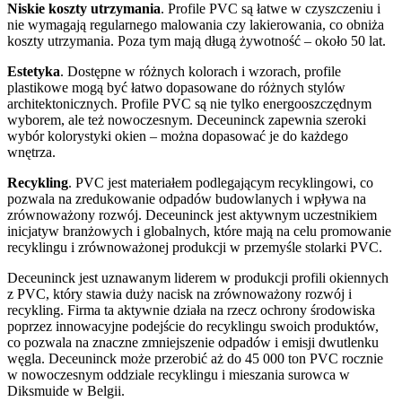
Niskie koszty utrzymania
. Profile PVC są łatwe w czyszczeniu i
nie wymagają regularnego malowania czy lakierowania, co obniża
koszty utrzymania. Poza tym mają długą żywotność – około 50 lat.
Estetyka
. Dostępne w różnych kolorach i wzorach, profile
plastikowe mogą być łatwo dopasowane do różnych stylów
architektonicznych. Profile PVC są nie tylko energooszczędnym
wyborem, ale też nowoczesnym. Deceuninck zapewnia szeroki
wybór kolorystyki okien – można dopasować je do każdego
wnętrza.
Recykling
. PVC jest materiałem podlegającym recyklingowi, co
pozwala na zredukowanie odpadów budowlanych i wpływa na
zrównoważony rozwój. Deceuninck jest aktywnym uczestnikiem
inicjatyw branżowych i globalnych, które mają na celu promowanie
recyklingu i zrównoważonej produkcji w przemyśle stolarki PVC.
Deceuninck jest uznawanym liderem w produkcji profili okiennych
z PVC, który stawia duży nacisk na zrównoważony rozwój i
recykling. Firma ta aktywnie działa na rzecz ochrony środowiska
poprzez innowacyjne podejście do recyklingu swoich produktów,
co pozwala na znaczne zmniejszenie odpadów i emisji dwutlenku
węgla. Deceuninck może przerobić aż do 45 000 ton PVC rocznie
w nowoczesnym oddziale recyklingu i mieszania surowca w
Diksmuide w Belgii.