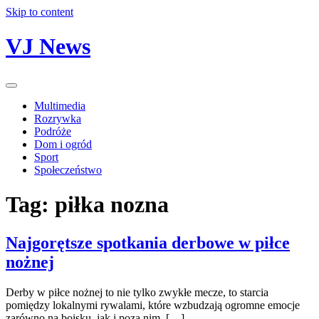
Skip to content
VJ News
Multimedia
Rozrywka
Podróże
Dom i ogród
Sport
Społeczeństwo
Tag:
piłka nozna
Najgorętsze spotkania derbowe w piłce
nożnej
Derby w piłce nożnej to nie tylko zwykłe mecze, to starcia
pomiędzy lokalnymi rywalami, które wzbudzają ogromne emocje
zarówno na boisku, jak i poza nim. […]