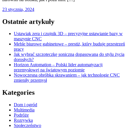
23 stycznia, 2024
Ostatnie artykuły
Ustawiak zera i czujnik 3D – precyzyjne ustawianie bazy w
maszynie CNC
Meble biurowe gabinetowe – prestiż, który buduje przestrzeń
pracy
Jak wybrać szczoteczkę soniczną dopasowaną do stylu życia
dorosłych?
Horizon Automation – Polski lider automatyzacji
przemysłowej na światowym poziomie
Nowoczesna obróbka skrawaniem – jak technologie CNC
zmieniły przemysł
Kategories
Dom i ogród
Multimedia
Podróże
Rozrywka
Społeczeństwo