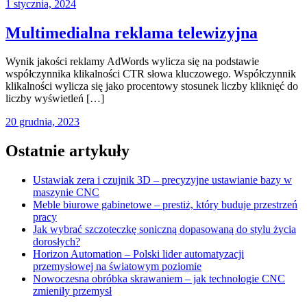
1 stycznia, 2024
Multimedialna reklama telewizyjna
Wynik jakości reklamy AdWords wylicza się na podstawie
współczynnika klikalności CTR słowa kluczowego. Współczynnik
klikalności wylicza się jako procentowy stosunek liczby kliknięć do
liczby wyświetleń […]
20 grudnia, 2023
Ostatnie artykuły
Ustawiak zera i czujnik 3D – precyzyjne ustawianie bazy w
maszynie CNC
Meble biurowe gabinetowe – prestiż, który buduje przestrzeń
pracy
Jak wybrać szczoteczkę soniczną dopasowaną do stylu życia
dorosłych?
Horizon Automation – Polski lider automatyzacji
przemysłowej na światowym poziomie
Nowoczesna obróbka skrawaniem – jak technologie CNC
zmieniły przemysł