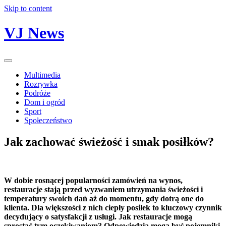
Skip to content
VJ News
Multimedia
Rozrywka
Podróże
Dom i ogród
Sport
Społeczeństwo
Jak zachować świeżość i smak posiłków?
W dobie rosnącej popularności zamówień na wynos,
restauracje stają przed wyzwaniem utrzymania świeżości i
temperatury swoich dań aż do momentu, gdy dotrą one do
klienta. Dla większości z nich ciepły posiłek to kluczowy czynnik
decydujący o satysfakcji z usługi. Jak restauracje mogą
sprostać tym oczekiwaniom? Odpowiedzią mogą być pojemniki