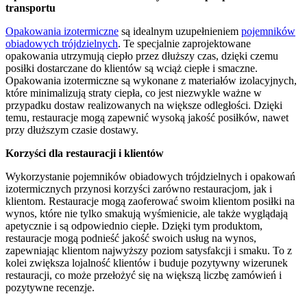
transportu
Opakowania izotermiczne
są idealnym uzupełnieniem
pojemników
obiadowych trójdzielnych
. Te specjalnie zaprojektowane
opakowania utrzymują ciepło przez dłuższy czas, dzięki czemu
posiłki dostarczane do klientów są wciąż ciepłe i smaczne.
Opakowania izotermiczne są wykonane z materiałów izolacyjnych,
które minimalizują straty ciepła, co jest niezwykle ważne w
przypadku dostaw realizowanych na większe odległości. Dzięki
temu, restauracje mogą zapewnić wysoką jakość posiłków, nawet
przy dłuższym czasie dostawy.
Korzyści dla restauracji i klientów
Wykorzystanie pojemników obiadowych trójdzielnych i opakowań
izotermicznych przynosi korzyści zarówno restauracjom, jak i
klientom. Restauracje mogą zaoferować swoim klientom posiłki na
wynos, które nie tylko smakują wyśmienicie, ale także wyglądają
apetycznie i są odpowiednio ciepłe. Dzięki tym produktom,
restauracje mogą podnieść jakość swoich usług na wynos,
zapewniając klientom najwyższy poziom satysfakcji i smaku. To z
kolei zwiększa lojalność klientów i buduje pozytywny wizerunek
restauracji, co może przełożyć się na większą liczbę zamówień i
pozytywne recenzje.