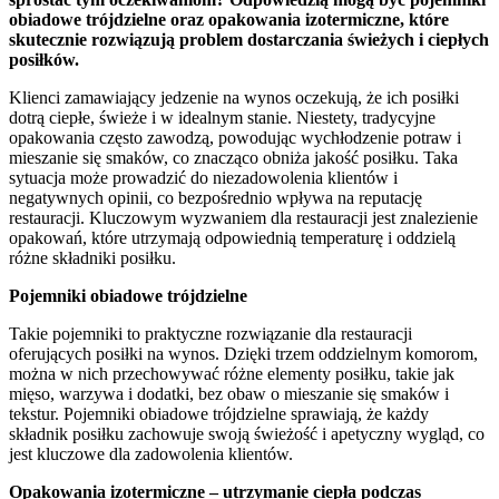
obiadowe trójdzielne oraz opakowania izotermiczne, które
skutecznie rozwiązują problem dostarczania świeżych i ciepłych
posiłków.
Klienci zamawiający jedzenie na wynos oczekują, że ich posiłki
dotrą ciepłe, świeże i w idealnym stanie. Niestety, tradycyjne
opakowania często zawodzą, powodując wychłodzenie potraw i
mieszanie się smaków, co znacząco obniża jakość posiłku. Taka
sytuacja może prowadzić do niezadowolenia klientów i
negatywnych opinii, co bezpośrednio wpływa na reputację
restauracji. Kluczowym wyzwaniem dla restauracji jest znalezienie
opakowań, które utrzymają odpowiednią temperaturę i oddzielą
różne składniki posiłku.
Pojemniki obiadowe trójdzielne
Takie pojemniki to praktyczne rozwiązanie dla restauracji
oferujących posiłki na wynos. Dzięki trzem oddzielnym komorom,
można w nich przechowywać różne elementy posiłku, takie jak
mięso, warzywa i dodatki, bez obaw o mieszanie się smaków i
tekstur. Pojemniki obiadowe trójdzielne sprawiają, że każdy
składnik posiłku zachowuje swoją świeżość i apetyczny wygląd, co
jest kluczowe dla zadowolenia klientów.
Opakowania izotermiczne – utrzymanie ciepła podczas