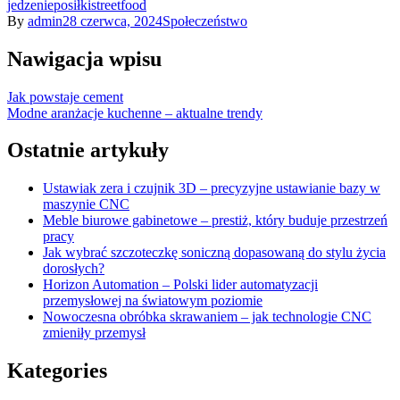
jedzenie
posiłki
streetfood
By
admin
28 czerwca, 2024
Społeczeństwo
Nawigacja wpisu
Jak powstaje cement
Modne aranżacje kuchenne – aktualne trendy
Ostatnie artykuły
Ustawiak zera i czujnik 3D – precyzyjne ustawianie bazy w
maszynie CNC
Meble biurowe gabinetowe – prestiż, który buduje przestrzeń
pracy
Jak wybrać szczoteczkę soniczną dopasowaną do stylu życia
dorosłych?
Horizon Automation – Polski lider automatyzacji
przemysłowej na światowym poziomie
Nowoczesna obróbka skrawaniem – jak technologie CNC
zmieniły przemysł
Kategories